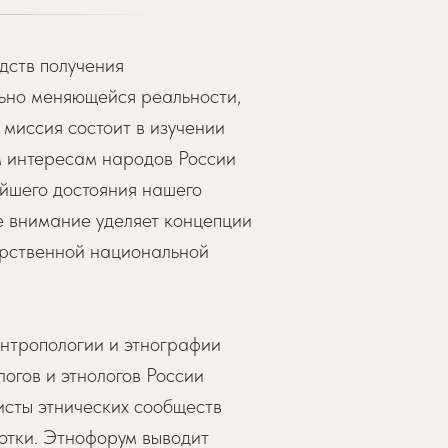
дств получения
льно меняющейся реальности,
 миссия состоит в изучении
м интересам народов России
ейшего достояния нашего
е внимание уделяет концепции
арственной национальной
нтропологии и этнографии
огов и этнологов России
исты этнических сообществ
отки. Этнофорум выводит