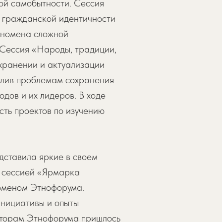
ной самобытности. Сессия
и гражданской идентичности
еномена сложной
 Сессия «Народы, традиции,
охранении и актуализации
делив проблемам сохранения
дов и их лидеров. В ходе
сть проектов по изучению
ставила яркие в своем
й сессией «Ярмарка
номеном Этнофорума.
инициативы и опыты
заторам Этнофорума пришлось