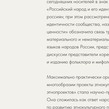
сегодняшних носителей в знак
«Российский народ и его иде
россиян; при этом рассмотре
идентичности сообщества, на
ценности» обозначила связь т
материального и нематериаль
языков народов России, предс
дискуссии представители кор
и изданию фольклора и мифол
Максимально практически ори
многообразии проекты этнокул
этнопроектов» стала научно-
Она сложилась как ответ наро
по развитию этнокультурного