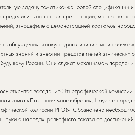
ательную задачу тематико-жанровой спецификации и
спределились на потоки: презентаций, мастер-классо
лений, этнодефиле с демонстрацией костюмов народо
сто обсуждения этнокультурных инициатив и проектов,
ертных знаний и энергии представителей этнических 
 будущему России. Они служат механизмом передачи
ось открытое заседание Этнографической комиссии 
нная книга «Познание многообразия. Наука о народа
рафической комиссии РГО)». Обозначена необходимо
 науки о народах, рельефного показа ее достижений