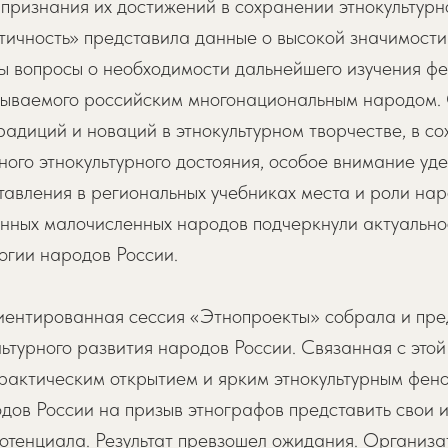
 признания их достижений в сохранении этнокультур
нтичность» представила данные о высокой значимост
ны вопросы о необходимости дальнейшего изучения ф
зываемого российским многонациональным народом.
радиций и новаций в этнокультурном творчестве, в с
ного этнокультурного достояния, особое внимание у
тавления в региональных учебниках места и роли наро
енных малочисленных народов подчеркнули актуально
огии народов России.
ентированная сессия «Этнопроекты» собрала и пред
ьтурного развития народов России. Связанная с это
практическим открытием и ярким этнокультурным фе
дов России на призыв этнографов представить свои 
 потенциала. Результат превзошел ожидания. Органи