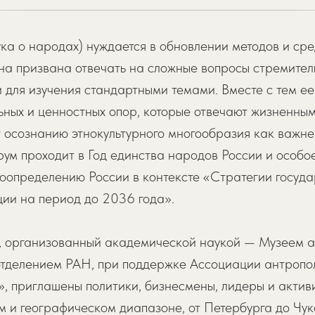
а о народах) нуждается в обновлении методов и сре
на призвана отвечать на сложные вопросы стремите
 для изучения стандартными темами. Вместе с тем ее
ьных и ценностных опор, которые отвечают жизненны
ют осознанию этнокультурного многообразия как важн
рум проходит в Год единства народов России и особо
моопределению России в контексте «Стратегии госуд
ии на период до 2036 года».
 организованный академической наукой — Музеем а
тделением РАН, при поддержке Ассоциации антропол
, приглашены политики, бизнесмены, лидеры и актив
 и географическом диапазоне, от Петербурга до Чук