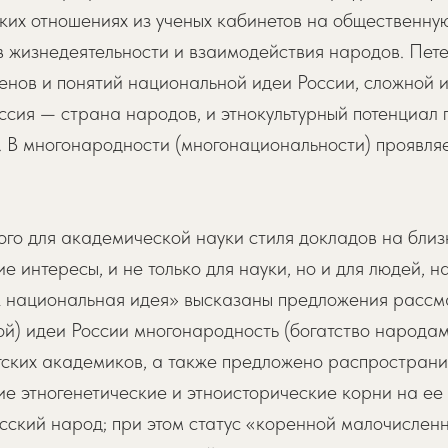
ких отношениях из ученых кабинетов на общественну
в жизнедеятельности и взаимодействия народов. Пет
нов и понятий национальной идеи России, сложной и
ссия — страна народов, и этнокультурный потенциал
 В многонародности (многонациональности) проявляе
ого для академической науки стиля докладов на бли
ие интересы, и не только для науки, но и для людей, 
 национальная идея» высказаны предложения рассма
ой) идеи России многонародность (богатство народа
ургских академиков, а также предложено распростран
е этногенетические и этноисторические корни на ее 
ский народ; при этом статус «коренной малочисленн