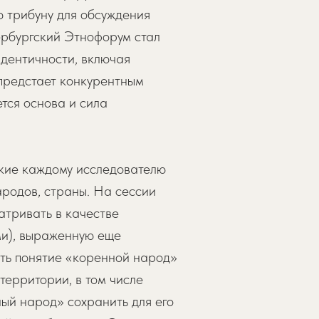
ю трибуну для обсуждения
ербургский Этнофорум стал
дентичности, включая
 предстает конкурентным
тся основа и сила
зкие каждому исследователю
народов, страны. На сессии
тривать в качестве
ми), выраженную еще
ить понятие «коренной народ»
территории, в том числе
ый народ» сохранить для его